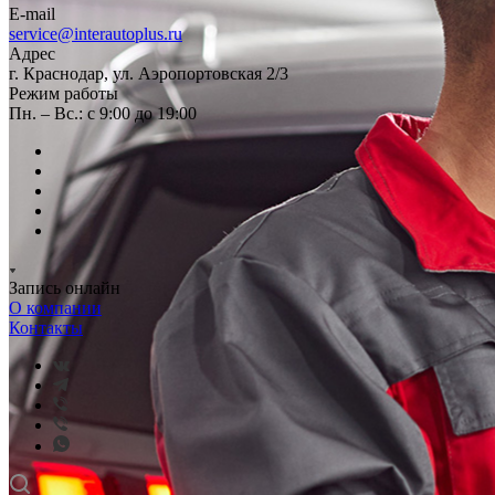
E-mail
service@interautoplus.ru
Адрес
г. Краснодар, ул. Аэропортовская 2/3
Режим работы
Пн. – Вс.: с 9:00 до 19:00
Запись онлайн
О компании
Контакты