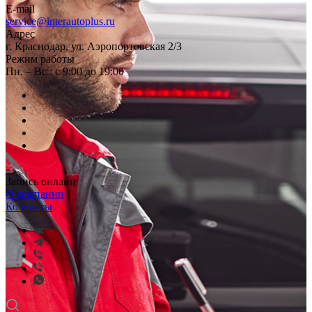
E-mail
service@interautoplus.ru
Адрес
г. Краснодар, ул. Аэропортовская 2/3
Режим работы
Пн. – Вс.: с 9:00 до 19:00
Запись онлайн
О компании
Контакты