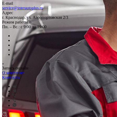
E-mail
service@interautoplus.ru
Адрес
г. Краснодар, ул. Аэропортовская 2/3
Режим работы
Пн. – Вс.: с 9:00 до 19:00
Запись онлайн
О компании
Контакты