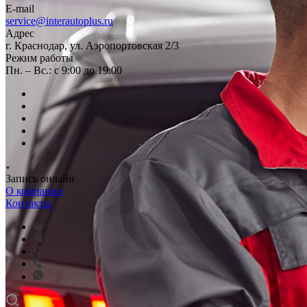
E-mail
service@interautoplus.ru
Адрес
г. Краснодар, ул. Аэропортовская 2/3
Режим работы
Пн. – Вс.: с 9:00 до 19:00
Запись онлайн
О компании
Контакты