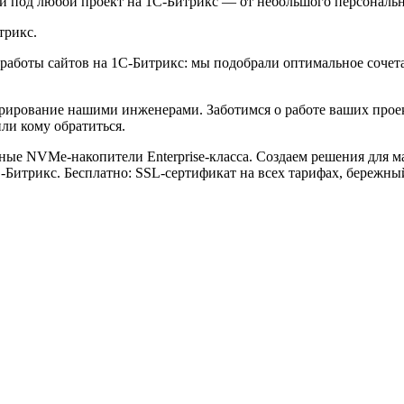
 под любой проект на 1С-Битрикс — от небольшого персонально
трикс.
аботы сайтов на 1С-Битрикс: мы подобрали оптимальное сочета
рирование нашими инженерами. Заботимся о работе ваших прое
ли кому обратиться.
ные NVMe-накопители Enterprise-класса. Создаем решения для м
Битрикс. Бесплатно: SSL-сертификат на всех тарифах, бережный