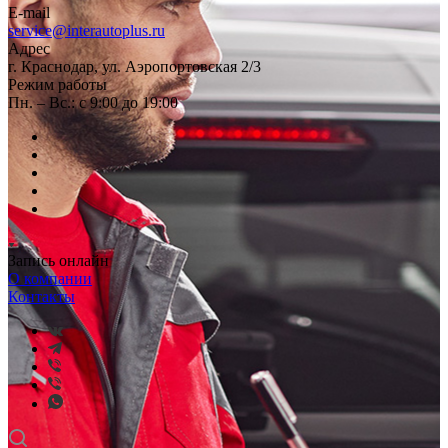
E-mail
service@interautoplus.ru
Адрес
г. Краснодар, ул. Аэропортовская 2/3
Режим работы
Пн. – Вс.: с 9:00 до 19:00
Запись онлайн
О компании
Контакты