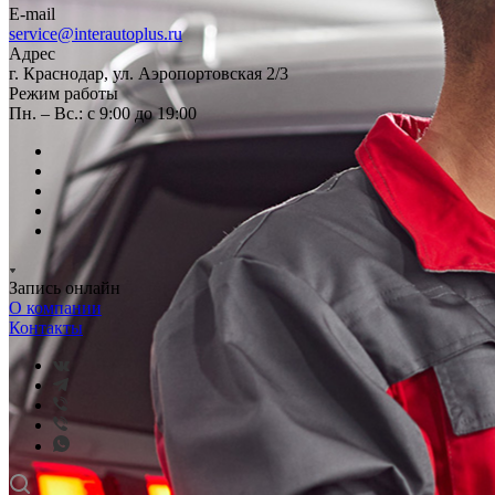
E-mail
service@interautoplus.ru
Адрес
г. Краснодар, ул. Аэропортовская 2/3
Режим работы
Пн. – Вс.: с 9:00 до 19:00
Запись онлайн
О компании
Контакты