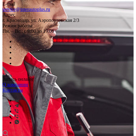
E-mail
service@interautoplus.ru
Адрес
г. Краснодар, ул. Аэропортовская 2/3
Режим работы
Пн. – Вс.: с 9:00 до 19:00
Запись онлайн
О компании
Контакты